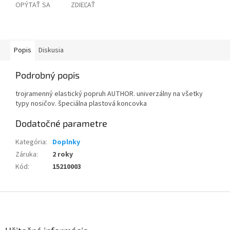
OPÝTAŤ SA
ZDIEĽAŤ
Popis
Diskusia
Podrobný popis
trojramenný elastický popruh AUTHOR. univerzálny na všetky
typy nosičov. špeciálna plastová koncovka
Dodatočné parametre
Kategória
:
Doplnky
Záruka
:
2 roky
Kód
:
15210003
Z
á
p