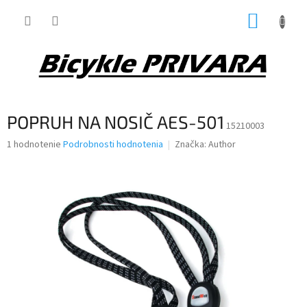
Prejsť
NÁKUP
na
obsah
KOŠÍK
POPRUH NA NOSIČ AES-501
15210003
Priemerné
1 hodnotenie
Podrobnosti hodnotenia
Značka:
Author
hodnotenie
produktu
je
5,0
z
5
hviezdičiek.