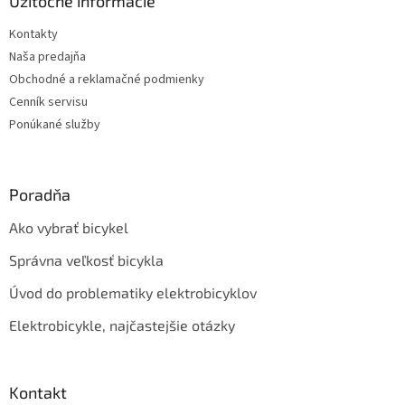
ä
Užitočné informácie
t
Kontakty
i
Naša predajňa
e
Obchodné a reklamačné podmienky
Cenník servisu
Ponúkané služby
Poradňa
Ako vybrať bicykel
Správna veľkosť bicykla
Úvod do problematiky elektrobicyklov
Elektrobicykle, najčastejšie otázky
Kontakt