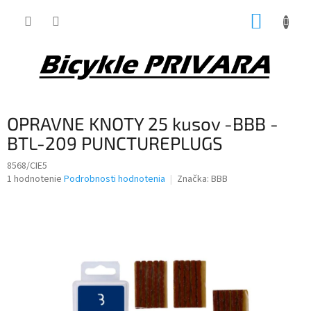
Prejsť
NÁKUP
na
obsah
KOŠÍK
OPRAVNE KNOTY 25 kusov -BBB -
BTL-209 PUNCTUREPLUGS
8568/CIE5
Priemerné
1 hodnotenie
Podrobnosti hodnotenia
Značka:
BBB
hodnotenie
produktu
je
5,0
z
5
hviezdičiek.