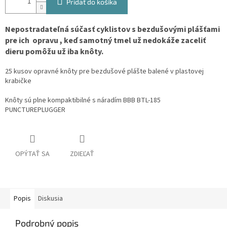
Pridať do košíka
Nepostradateľná súčasť cyklistov s bezdušovými plášťami
pre ich opravu , keď samotný tmel už nedokáže zaceliť
dieru pomôžu už iba knôty.
25 kusov opravné knôty pre bezdušové plášte balené v plastovej
krabičke
Knôty sú plne kompaktibilné s náradím BBB BTL-185
PUNCTUREPLUGGER
OPÝTAŤ SA
ZDIEĽAŤ
Popis
Diskusia
Podrobný popis