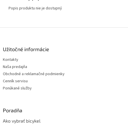
Popis produktu nie je dostupný
Z
á
p
ä
Užitočné informácie
t
Kontakty
i
Naša predajňa
e
Obchodné a reklamačné podmienky
Cenník servisu
Ponúkané služby
Poradňa
Ako vybrať bicykel