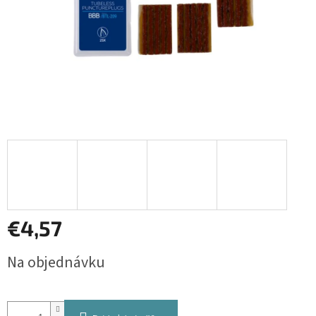
€4,57
Jednotková
Na objednávku
cena: