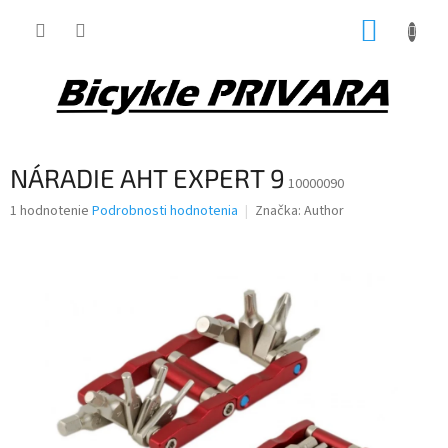
Prejsť
NÁKUP
na
obsah
KOŠÍK
NÁRADIE AHT EXPERT 9
10000090
Priemerné
1 hodnotenie
Podrobnosti hodnotenia
Značka:
Author
hodnotenie
produktu
je
5,0
z
5
hviezdičiek.