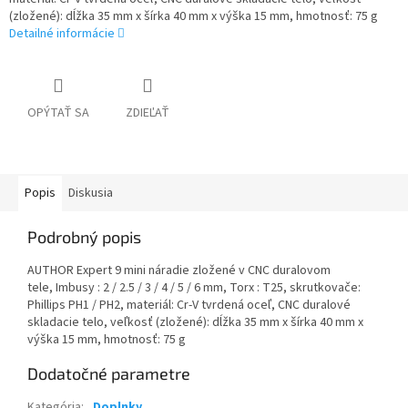
(zložené): dĺžka 35 mm x šírka 40 mm x výška 15 mm, h
motnosť: 75 g
Detailné informácie
OPÝTAŤ SA
ZDIEĽAŤ
Popis
Diskusia
Podrobný popis
AUTHOR Expert 9 mini náradie zložené v CNC duralovom
tele,
Imbusy : 2 / 2.5 / 3 / 4 / 5 / 6 mm,
Torx : T25, skr
utkovače:
Phillips PH1 / PH2, m
ateriál: Cr-V tvrdená oceľ,
CNC duralové
skladacie telo, v
eľkosť (zložené): dĺžka 35 mm x šírka 40 mm x
výška 15 mm, h
motnosť: 75 g
Dodatočné parametre
Kategória
:
Doplnky