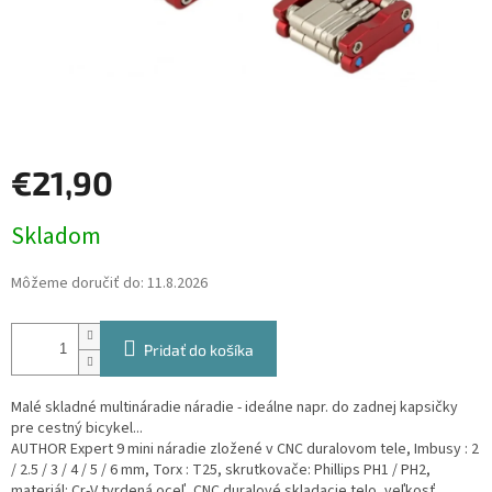
€21,90
Jednotková
Skladom
cena:
Môžeme doručiť do:
11.8.2026
Pridať do košíka
Malé skladné multináradie náradie - ideálne napr. do zadnej kapsičky
pre cestný bicykel...
AUTHOR Expert 9 mini náradie zložené v CNC duralovom tele,
Imbusy : 2
/ 2.5 / 3 / 4 / 5 / 6 mm,
Torx : T25, skr
utkovače: Phillips PH1 / PH2,
m
ateriál: Cr-V tvrdená oceľ,
CNC duralové skladacie telo, v
eľkosť