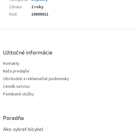
Záruka
:
2 roky
Kód
:
10000011
Z
á
p
ä
Užitočné informácie
t
Kontakty
i
Naša predajňa
e
Obchodné a reklamačné podmienky
Cenník servisu
Ponúkané služby
Poradňa
Ako vybrať bicykel