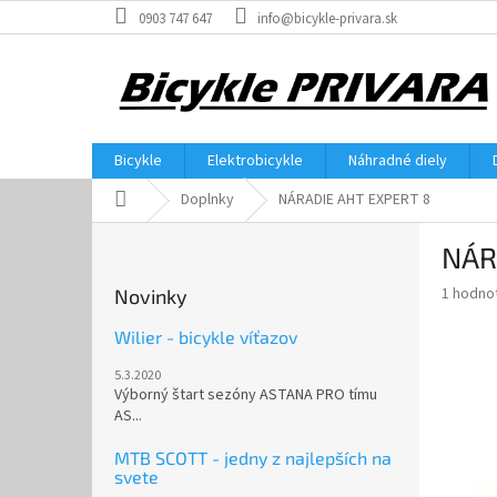
Prejsť
0903 747 647
info@bicykle-privara.sk
na
obsah
Bicykle
Elektrobicykle
Náhradné diely
Domov
Doplnky
NÁRADIE AHT EXPERT 8
B
NÁR
o
č
Priemer
1 hodno
Novinky
n
hodnote
ý
produkt
Wilier - bicykle víťazov
p
je
5.3.2020
5,0
a
Výborný štart sezóny ASTANA PRO tímu
z
n
AS...
5
e
hviezdič
l
MTB SCOTT - jedny z najlepších na
svete