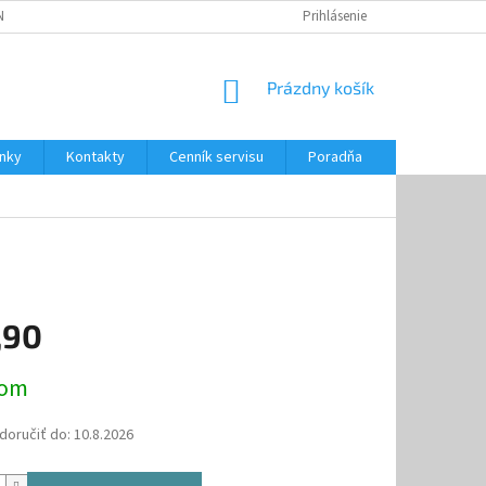
NKY
CENNÍK SERVISU
PONÚKANÉ SLUŽBY
Prihlásenie
NÁKUPNÝ
Prázdny košík
KOŠÍK
nky
Kontakty
Cenník servisu
Poradňa
,90
ová
dom
oručiť do:
10.8.2026