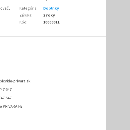
kovač,
Kategória
:
Doplnky
Záruka
:
2 roky
Kód
:
10000011
bicykle-privara.sk
747 647
747 647
le PRIVARA FB