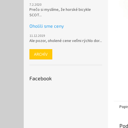
7.2.2020
Prečo si myslíme, že horské bicykle
SCOT...
Oholili sme ceny
11.12.2019
Ale pozor, oholené cene veľmi rýchlo dor...
ARCHÍV
Facebook
Popi
Pod