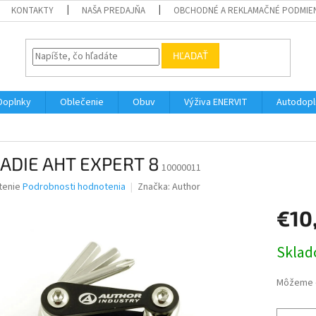
KONTAKTY
NAŠA PREDAJŇA
OBCHODNÉ A REKLAMAČNÉ PODMIE
HĽADAŤ
Doplnky
Oblečenie
Obuv
Výživa ENERVIT
Autodopl
ADIE AHT EXPERT 8
10000011
né
tenie
Podrobnosti hodnotenia
Značka:
Author
nie
€10
u
Jednotk
Skla
cena:
iek.
Môžeme d