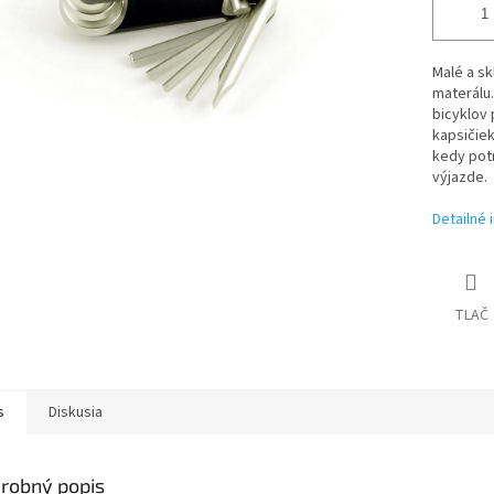
Malé a sk
materálu.
bicyklov 
kapsičiek
kedy potr
výjazde.
Detailné 
TLAČ
s
Diskusia
robný popis