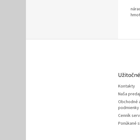
nára
hmot
Z
á
p
ä
t
Užitočné
i
e
Kontakty
Naša preda
Obchodné a
podmienky
Cenník serv
Ponúkané s