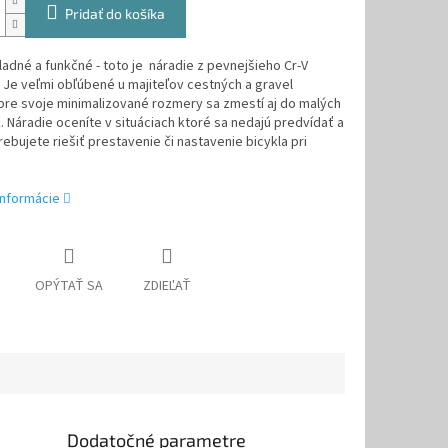
Pridať do košíka
ladné a funkčné - toto je náradie z pevnejšieho Cr-V
 Je veľmi obľúbené u majiteľov cestných a gravel
pre svoje minimalizované rozmery sa zmestí aj do malých
. Náradie oceníte v situáciach ktoré sa nedajú predvídať a
ebujete riešiť prestavenie či nastavenie bicykla pri
informácie
OPÝTAŤ SA
ZDIEĽAŤ
Dodatočné parametre