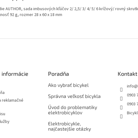
die AUTHOR, sada imbusových kľúčov 2/ 2,5/ 3/ 4/ 5/ 6 krížový/ rovný skrut
nosť 92 g, rozmer 28 x 60 x 18 mm
 informácie
Poradňa
Kontakt
Ako vybrať bicykel
info
@
jňa
0903 
Správna veľkosť bicykla
 reklamačné
0903 
Úvod do problematiky
elektrobicyklov
Bicyk
isu
lužby
Elektrobicykle,
najčastejšie otázky