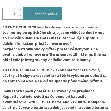
Pridať do košíka
AUTHOR CUBUS 70 lm s brzdovým senzorom a novou
technológiou optického skla je jasne vidieť vo dne i v noci
zo širokého uhlu. Hi-end COB LED technológia spolu s
ďalšími funkciami prináša novú úroveň
bezpečnosti.Silikónový držiak pre ľahké uchytenie na
oválny alebo kruhový profil o priemere 15 – 35 mm. Klip na
oblečenie je integrovaný v hliníkovom tele lampy.
AUTOMATIC BRAKE SENSOR – akonáhle začnete brzdiť,
všetky LED čipy sa rozsvietia na 100 % výkonu po dobu 3 s,
po tomto intervale sa vrátia späť do pôvodného režimu.
Indikátor kapacity batérie je vstavaný do prepínača.
Kapacita batérie: svieti na červeno pri kapacite
akumulátora 1–20 %, svieti na zeleno 21-100 %. Dobíjanie :
svieti na červeno batéria sa dobíja, svieti na zeleno batéria