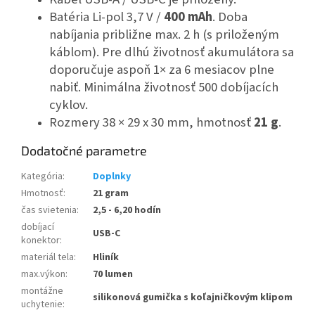
Batéria Li-pol 3,7 V /
400 mAh
. Doba
nabíjania približne max. 2 h (s priloženým
káblom). Pre dlhú životnosť akumulátora sa
doporučuje aspoň 1× za 6 mesiacov plne
nabiť. Minimálna životnosť 500 dobíjacích
cyklov.
Rozmery 38 × 29 x 30 mm, hmotnosť
21 g
.
Dodatočné parametre
Kategória
:
Doplnky
Hmotnosť
:
21 gram
čas svietenia
:
2,5 - 6,20 hodín
dobíjací
USB-C
konektor
:
materiál tela
:
Hliník
max.výkon
:
70 lumen
montážne
silikonová gumička s koľajničkovým klipom
uchytenie
: