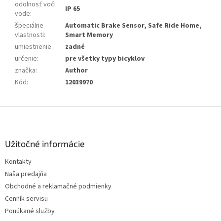
odolnosť voči
IP 65
vode
:
špeciálne
Automatic Brake Sensor, Safe Ride Home,
vlastnosti
:
Smart Memory
umiestnenie
:
zadné
určenie
:
pre všetky typy bicyklov
značka
:
Author
Kód
:
12039970
Z
á
p
ä
Užitočné informácie
t
Kontakty
i
Naša predajňa
e
Obchodné a reklamačné podmienky
Cenník servisu
Ponúkané služby