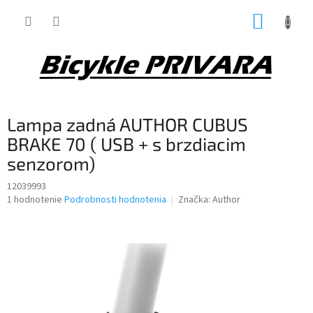
Prejsť
NÁKUP
na
obsah
KOŠÍK
Lampa zadná AUTHOR CUBUS
BRAKE 70 ( USB + s brzdiacim
senzorom)
12039993
Priemerné
1 hodnotenie
Podrobnosti hodnotenia
Značka:
Author
hodnotenie
produktu
je
5,0
z
5
hviezdičiek.