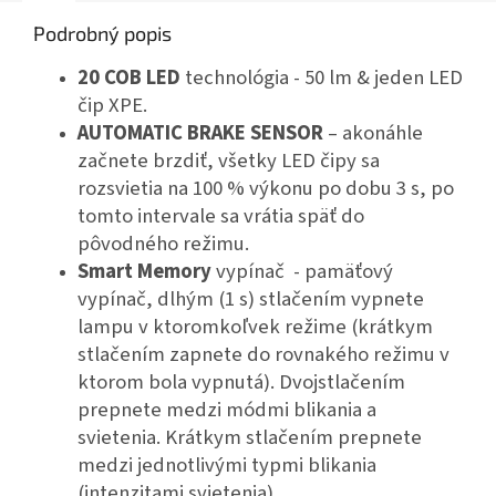
Podrobný popis
20 COB LED
technológia - 50 lm & jeden LED
čip XPE.
AUTOMATIC BRAKE SENSOR
– akonáhle
začnete brzdiť, všetky LED čipy sa
rozsvietia na 100 % výkonu po dobu 3 s, po
tomto intervale sa vrátia späť do
pôvodného režimu.
Smart Memory
vypínač - pamäťový
vypínač, dlhým (1 s) stlačením vypnete
lampu v ktoromkoľvek režime (krátkym
stlačením zapnete do rovnakého režimu v
ktorom bola vypnutá). Dvojstlačením
prepnete medzi módmi blikania a
svietenia. Krátkym stlačením prepnete
medzi jednotlivými typmi blikania
(intenzitami svietenia).