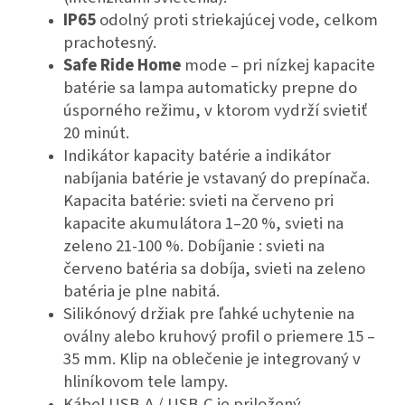
IP65
odolný proti striekajúcej vode, celkom
prachotesný.
Safe Ride Home
mode – pri nízkej kapacite
batérie sa lampa automaticky prepne do
úsporného režimu, v ktorom vydrží svietiť
20 minút.
Indikátor kapacity batérie a indikátor
nabíjania batérie je vstavaný do prepínača.
Kapacita batérie: svieti na červeno pri
kapacite akumulátora 1–20 %, svieti na
zeleno 21-100 %. Dobíjanie : svieti na
červeno batéria sa dobíja, svieti na zeleno
batéria je plne nabitá.
Silikónový držiak pre ľahké uchytenie na
oválny alebo kruhový profil o priemere 15 –
35 mm. Klip na oblečenie je integrovaný v
hliníkovom tele lampy.
Kábel USB-A / USB-C je priložený.