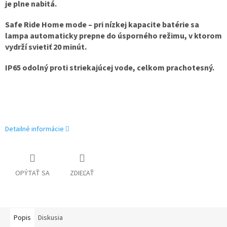
je plne nabitá.
Safe Ride Home mode – pri nízkej kapacite batérie sa
lampa automaticky prepne do úsporného režimu, v ktorom
vydrží svietiť 20 minút.
IP65 odolný proti striekajúcej vode, celkom prachotesný.
Detailné informácie
OPÝTAŤ SA
ZDIEĽAŤ
Popis
Diskusia