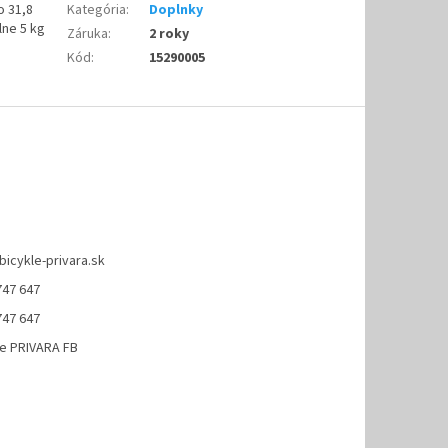
o 31,8
Kategória
:
Doplnky
lne 5 kg
Záruka
:
2 roky
Kód
:
15290005
bicykle-privara.sk
747 647
747 647
le PRIVARA FB