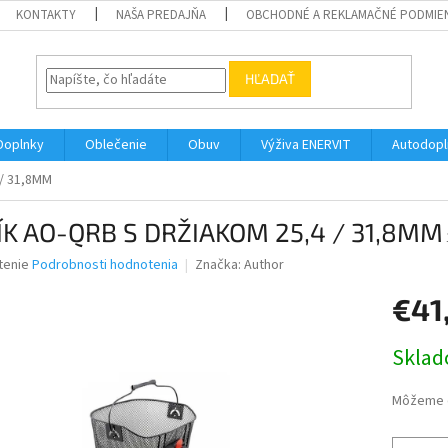
KONTAKTY
NAŠA PREDAJŇA
OBCHODNÉ A REKLAMAČNÉ PODMIE
HĽADAŤ
Doplnky
Oblečenie
Obuv
Výživa ENERVIT
Autodopl
/ 31,8MM
ÍK AO-QRB S DRŽIAKOM 25,4 / 31,8MM
né
tenie
Podrobnosti hodnotenia
Značka:
Author
nie
€41
u
Jednotk
Skla
cena:
iek.
Môžeme d