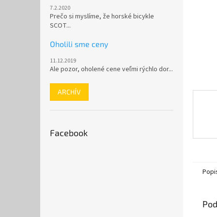
7.2.2020
Prečo si myslíme, že horské bicykle
SCOT...
Oholili sme ceny
11.12.2019
Ale pozor, oholené cene veľmi rýchlo dor...
ARCHÍV
Facebook
Popi
Pod