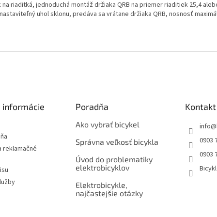
k na riaditká, jednoduchá montáž držiaka QRB na priemer riaditiek 25,4 aleb
nastaviteľný uhol sklonu, predáva sa vrátane držiaka QRB, nosnosť maximá
 informácie
Poradňa
Kontakt
Ako vybrať bicykel
info
@
jňa
0903 
Správna veľkosť bicykla
 reklamačné
0903 
Úvod do problematiky
elektrobicyklov
Bicyk
isu
lužby
Elektrobicykle,
najčastejšie otázky