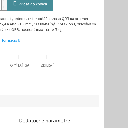
Pridať do košíka
riaditká, jednoduchá montáž držiaka QRB na priemer
 25,4 alebo 31,8 mm, nastaviteľný uhol sklonu, predáva sa
držiaka QRB, nosnosť maximálne 5 kg
informácie
OPÝTAŤ SA
ZDIEĽAŤ
Dodatočné parametre