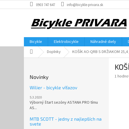
Prejsť
0903 747 647
info@bicykle-privara.sk
na
obsah
Bicykle
Elektrobicykle
Náhradné diely
Domov
Doplnky
KOŠÍK AO-QRB S DRŽIAKOM 25,4 
B
KOŠ
o
č
Priemer
1 hodno
Novinky
n
hodnote
ý
produkt
Wilier - bicykle víťazov
p
je
5.3.2020
5,0
a
Výborný štart sezóny ASTANA PRO tímu
z
n
AS...
5
e
hviezdič
l
MTB SCOTT - jedny z najlepších na
svete