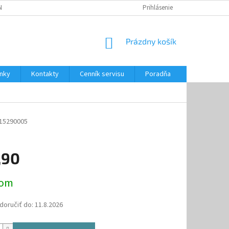
NKY
CENNÍK SERVISU
PONÚKANÉ SLUŽBY
Prihlásenie
NÁKUPNÝ
Prázdny košík
KOŠÍK
nky
Kontakty
Cenník servisu
Poradňa
15290005
,90
ová
dom
oručiť do:
11.8.2026