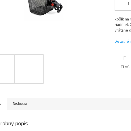
košík na 
riaditiek
vrátane 
Detailné 
TLAČ
s
Diskusia
robný popis