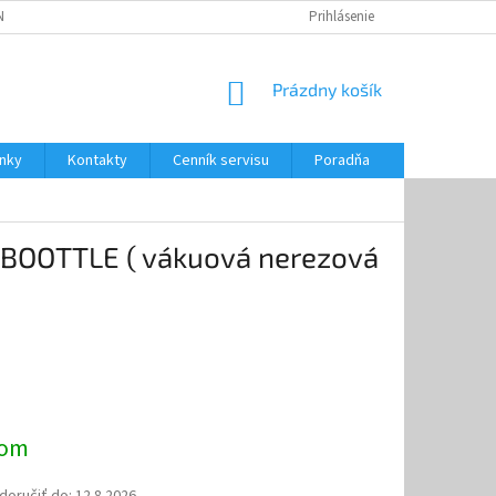
NKY
CENNÍK SERVISU
PONÚKANÉ SLUŽBY
Prihlásenie
NÁKUPNÝ
Prázdny košík
KOŠÍK
nky
Kontakty
Cenník servisu
Poradňa
BOOTTLE ( vákuová nerezová
ová
dom