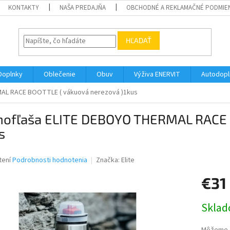
KONTAKTY
NAŠA PREDAJŇA
OBCHODNÉ A REKLAMAČNÉ PODMIE
HĽADAŤ
Doplnky
Oblečenie
Obuv
Výživa ENERVIT
Autodopl
AL RACE BOOTTLE ( vákuová nerezová )1kus
mofľaša ELITE DEBOYO THERMAL RACE 
s
né
tení
Podrobnosti hodnotenia
Značka:
Elite
nie
€31
u
Jednotk
Skla
cena:
iek.