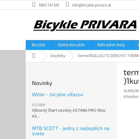
Prejsť
0903 747 647
info@bicykle-privara.sk
na
obsah
Bicykle
Elektrobicykle
Náhradné diely
Domov
Doplnky
termofľaša ELITE DEBOYO THERM
B
ter
o
č
)1ku
Novinky
n
0160106
ý
Wilier - bicykle víťazov
Priemer
6 hodno
p
hodnote
5.3.2020
a
produkt
Výborný štart sezóny ASTANA PRO tímu
n
je
AS...
e
4,7
z
l
MTB SCOTT - jedny z najlepších na
5
svete
hviezdič