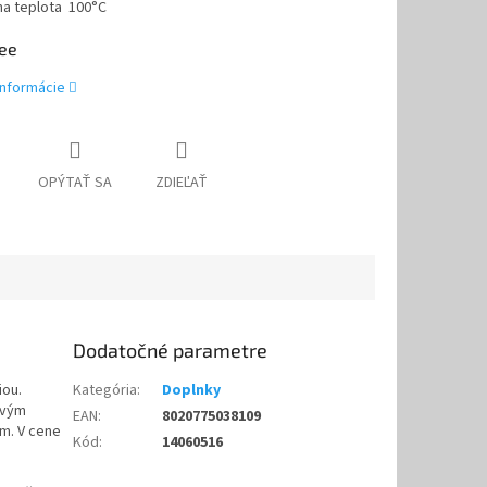
na teplota 100°C
ee
informácie
OPÝTAŤ SA
ZDIEĽAŤ
Dodatočné parametre
iou.
Kategória
:
Doplnky
ovým
EAN
:
8020775038109
om. V cene
Kód
:
14060516