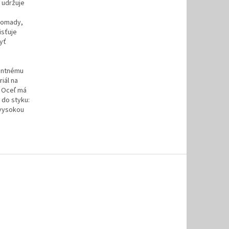
 udržuje
hromady,
isťuje
byť
tentnému
iál na
. Oceľ má
 do styku:
 vysokou