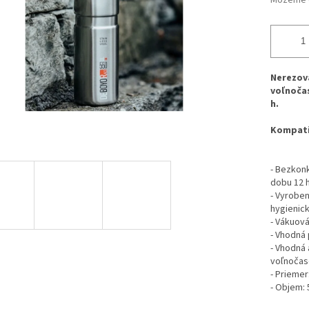
Môžeme d
Nerezová
voľnočas
h.
Kompatib
- Bezkonk
dobu 12 h
- Vyroben
hygienick
- Vákuová
- Vhodná 
- Vhodná 
voľnočas
- Priemer
- Objem: 