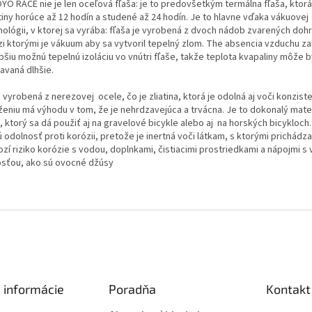
YO RACE nie je len oceľová fľaša: je to predovšetkým termálna fľaša, ktorá
tiny horúce až 12 hodín a studené až 24 hodín. Je to hlavne vďaka vákuovej
nológii, v ktorej sa vyrába: fľaša je vyrobená z dvoch nádob zvarených do
i ktorými je vákuum aby sa vytvoril tepelný zlom. The absencia vzduchu za
pšiu možnú tepelnú izoláciu vo vnútri fľaše, takže teplota kvapaliny môže 
avaná dlhšie.
 vyrobená z nerezovej ocele, čo je zliatina, ktorá je odolná aj voči konzis
ženiu má výhodu v tom, že je nehrdzavejúca a trvácna. Je to dokonalý mater
, ktorý sa dá použiť aj na gravelové bicykle alebo aj na horských bicykloch
 odolnosť proti korózii, pretože je inertná voči látkam, s ktorými prichádza
ozí riziko korózie s vodou, doplnkami, čistiacimi prostriedkami a nápojmi s
osťou, ako sú ovocné džúsy
 informácie
Poradňa
Kontakt