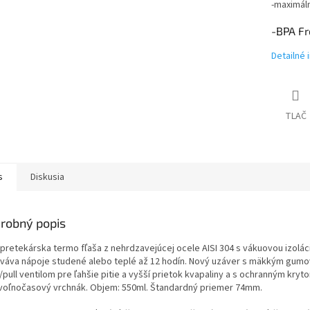
-maximál
-BPA Fr
Detailné 
TLAČ
s
Diskusia
robný popis
 pretekárska termo fľaša z nehrdzavejúcej ocele AISI 304 s vákuovou izolác
váva nápoje studené alebo teplé až 12 hodín. Nový uzáver s mäkkým gum
pull ventilom pre ľahšie pitie a vyšší prietok kvapaliny a s ochranným kryt
j voľnočasový vrchnák. Objem: 550ml. Štandardný priemer 74mm.