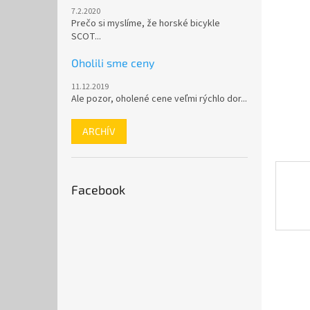
7.2.2020
Prečo si myslíme, že horské bicykle
SCOT...
Oholili sme ceny
11.12.2019
Ale pozor, oholené cene veľmi rýchlo dor...
ARCHÍV
Facebook