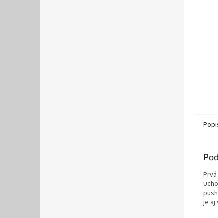
Popi
Pod
Prvá
Ucho
push/
je a