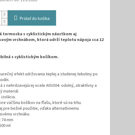
oručiť do:
12.8.2026
Pridať do košíka
 termoska s cyklistickým náustkom aj
ovým vrchnákom, ktorá udrží teplotu nápoja cca 12
ilná s cyklistickým košíkom.
urečný efekt udržovania teplej a studenej tekutiny po
odín.
á z nehrdzavejúcej ocele AISI304- odolný, atraktívny a
ý materiál.
 izolácia.
pre väčšinu košíkov na fľašu, ktoré sú na trhu.
aj pre bežné použitie, vďaka alternatívnemu
ovému vrchnáku.
: 74 mm
500 ml