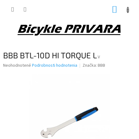
Prejsť
NÁKUP
na
obsah
KOŠÍK
BBB BTL-10D HI TORQUE L
V
Priemerné
Neohodnotené
Podrobnosti hodnotenia
Značka:
BBB
hodnotenie
produktu
je
0,0
z
5
hviezdičiek.