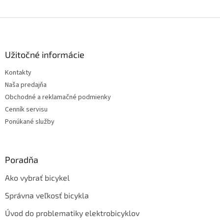
Z
á
p
ä
Užitočné informácie
t
Kontakty
i
Naša predajňa
e
Obchodné a reklamačné podmienky
Cenník servisu
Ponúkané služby
Poradňa
Ako vybrať bicykel
Správna veľkosť bicykla
Úvod do problematiky elektrobicyklov