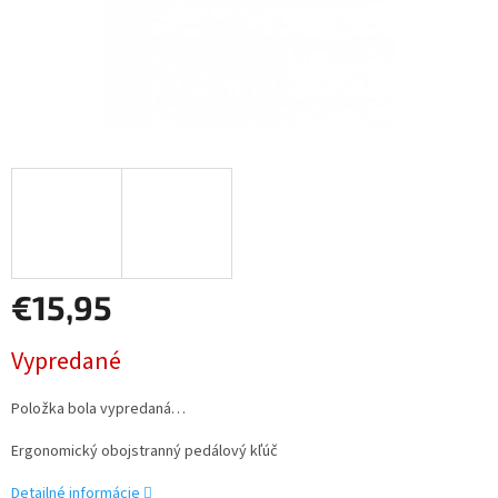
€15,95
Jednotková
Vypredané
cena:
Položka bola vypredaná…
Ergonomický obojstranný pedálový kľúč
Detailné informácie