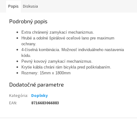
Popis
Diskusia
Podrobný popis
Extra chránený zamykací mechanizmus.
Hrubé a odolné špirálové oceľové lano pre maximum
ochrany.
4-číselná kombinácia. Možnosť individuálneho nastavenia
kódu.
Pevný kovový zamykací mechanizmus.
Krytie kábla chráni rám bicykla pred poškriabaním.
Rozmery: 15mm x 1800mm
Dodatočné parametre
Kategória
:
Doplnky
EAN
:
8716683066883
Z
á
p