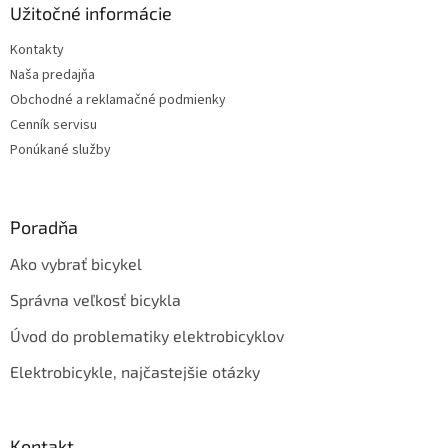
ä
Užitočné informácie
t
Kontakty
i
Naša predajňa
e
Obchodné a reklamačné podmienky
Cenník servisu
Ponúkané služby
Poradňa
Ako vybrať bicykel
Správna veľkosť bicykla
Úvod do problematiky elektrobicyklov
Elektrobicykle, najčastejšie otázky
Kontakt