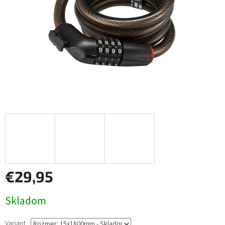
€29,95
Jednotková
Skladom
cena:
Variant