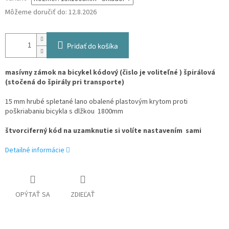
Môžeme doručiť do:
12.8.2026
Pridať do košíka
masívny zámok na bicykel kódový (čislo je voliteľné ) špirálová
(stočená do špirály pri transporte)
15 mm hrubé spletané lano obalené plastovým krytom proti
poškriabaniu bicykla s dlžkou 1800mm
štvorciferný kód na uzamknutie si volíte nastavením sami
Detailné informácie
OPÝTAŤ SA
ZDIEĽAŤ