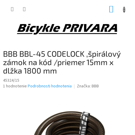
Prejsť
NÁKUP
na
obsah
KOŠÍK
BBB BBL-45 CODELOCK ,špirálový
zámok na kód /priemer 15mm x
dlžka 1800 mm
45324/15
Priemerné
1 hodnotenie
Podrobnosti hodnotenia
Značka:
BBB
hodnotenie
produktu
je
5,0
z
5
hviezdičiek.