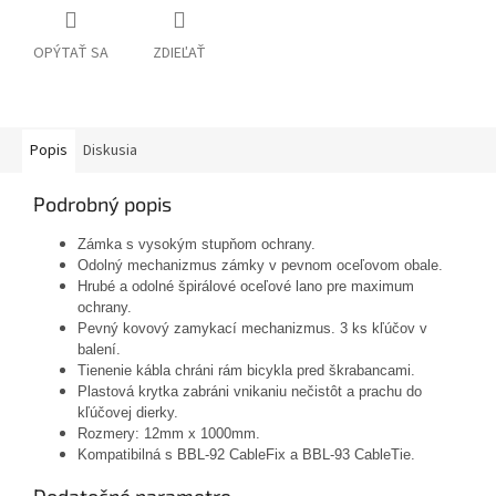
OPÝTAŤ SA
ZDIEĽAŤ
Popis
Diskusia
Podrobný popis
Zámka s vysokým stupňom ochrany.
Odolný mechanizmus zámky v pevnom oceľovom obale.
Hrubé a odolné špirálové oceľové lano pre maximum
ochrany.
Pevný kovový zamykací mechanizmus. 3 ks kľúčov v
balení.
Tienenie kábla chráni rám bicykla pred škrabancami.
Plastová krytka zabráni vnikaniu nečistôt a prachu do
kľúčovej dierky.
Rozmery: 12mm x 1000mm.
Kompatibilná s BBL-92 CableFix a BBL-93 CableTie.