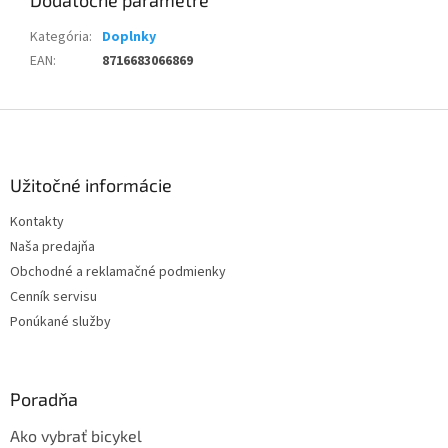
Dodatočné parametre
Kategória
:
Doplnky
EAN
:
8716683066869
Z
á
p
ä
Užitočné informácie
t
Kontakty
i
Naša predajňa
e
Obchodné a reklamačné podmienky
Cenník servisu
Ponúkané služby
Poradňa
Ako vybrať bicykel