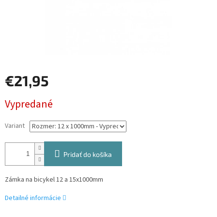
€21,95
Jednotková
Vypredané
cena:
Variant
Pridať do košíka
Zámka na bicykel 12 a 15x1000mm
Detailné informácie