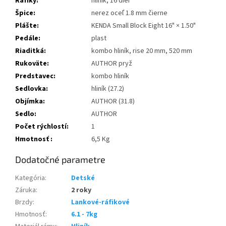
Ráfiky:
hliník, 16 dier
Špice:
nerez oceľ 1.8 mm čierne
Plášte:
KENDA Small Block Eight 16" × 1.50"
Pedále:
plast
Riaditká:
kombo hliník, rise 20 mm, 520 mm
Rukoväte:
AUTHOR pryž
Predstavec:
kombo hliník
Sedlovka:
hliník (27.2)
Objímka:
AUTHOR (31.8)
Sedlo:
AUTHOR
Počet rýchlostí:
1
Hmotnosť :
6,5 Kg
Dodatočné parametre
Kategória
:
Detské
Záruka
:
2 roky
Brzdy
:
Lankové-ráfikové
Hmotnosť
:
6.1 - 7kg