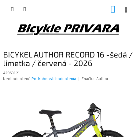
Prejsť
NÁKUP
na
obsah
KOŠÍK
BICYKEL AUTHOR RECORD 16 -šedá /
limetka / červená - 2026
42963121
Priemerné
Neohodnotené
Podrobnosti hodnotenia
Značka:
Author
hodnotenie
produktu
je
0,0
z
5
hviezdičiek.