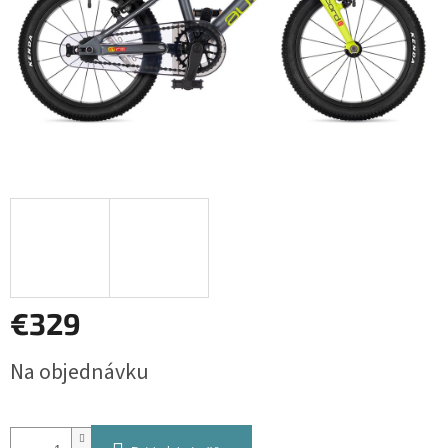
€329
Jednotková
Na objednávku
cena: