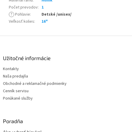
Materiál rámu
:
Hliník
Počet prevodov
:
1
?
Pohlavie
:
Detské /unisex/
Veľkosť kolies
:
16"
Z
á
p
ä
Užitočné informácie
t
Kontakty
i
Naša predajňa
e
Obchodné a reklamačné podmienky
Cenník servisu
Ponúkané služby
Poradňa
Ako vybrať bicykel