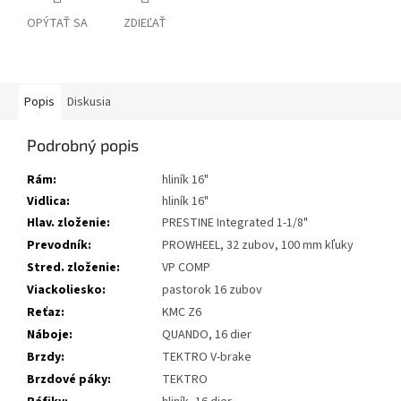
OPÝTAŤ SA
ZDIEĽAŤ
Popis
Diskusia
Podrobný popis
Rám:
hliník 16"
Vidlica:
hliník 16"
Hlav. zloženie:
PRESTINE Integrated 1-1/8"
Prevodník:
PROWHEEL, 32 zubov, 100 mm kľuky
Stred. zloženie:
VP COMP
Viackoliesko:
pastorok 16 zubov
Reťaz:
KMC Z6
Náboje:
QUANDO, 16 dier
Brzdy:
TEKTRO V-brake
Brzdové páky:
TEKTRO