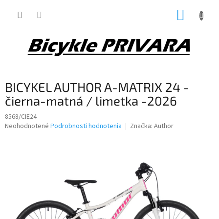
Prejsť
NÁKUP
na
obsah
KOŠÍK
BICYKEL AUTHOR A-MATRIX 24 -
čierna-matná / limetka -2026
8568/CIE24
Priemerné
Neohodnotené
Podrobnosti hodnotenia
Značka:
Author
hodnotenie
produktu
je
0,0
z
5
hviezdičiek.