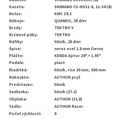
Radenie:
SHIMANO Revoshift (8)
Kazeta:
SHIMANO CS-HG31-8, 11-34 (8)
Reťaz:
KMC Z8.3
Náboje:
QUANDO, 28 dier
Brzdy:
TEKTRO V
Brzdové páky:
TEKTRO
Ráfiky:
hliník, 28 dier
Špice:
nerez oceľ 1.8 mm čierne
Plášte:
KENDA Aptor 24" × 1.95"
Pedále:
plast
Riaditká:
hliník, rise 20 mm, 580 mm
Rukoväte:
AUTHOR pryž
Predstavec:
hliník
Sedlovka:
hliník (27.2)
Objímka:
AUTHOR (31.8)
Sedlo:
AUTHOR Racer
Počet rýchlostí:
8