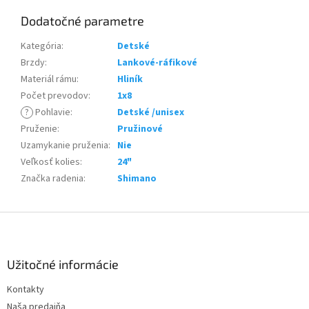
Dodatočné parametre
Kategória
:
Detské
Brzdy
:
Lankové-ráfikové
Materiál rámu
:
Hliník
Počet prevodov
:
1x8
?
Pohlavie
:
Detské /unisex
Pruženie
:
Pružinové
Uzamykanie pruženia
:
Nie
Veľkosť kolies
:
24"
Značka radenia
:
Shimano
Z
á
p
ä
Užitočné informácie
t
Kontakty
i
Naša predajňa