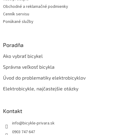
e
Obchodné a reklamačné podmienky
Cenník servisu
Ponúkané služby
Poradňa
Ako vybrať bicykel
Správna veľkosť bicykla
Úvod do problematiky elektrobicyklov
Elektrobicykle, najčastejšie otázky
Kontakt
info
@
bicykle-privara.sk
0903 747 647