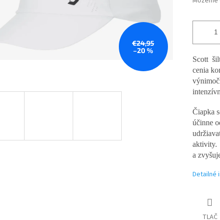
Môžeme d
€24,95
–20 %
Scott šil
cenia ko
výnimočn
intenzív
Čiapka s
účinne o
udržiava
aktivity.
a zvyšuj
Detailné 
TLAČ