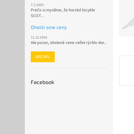
7.2.2020
Prečo si myslíme, že horské bicykle
SCOT...
Oholili sme ceny
11.12.2019
Ale pozor, oholené cene veľmi rýchlo dor...
ARCHÍV
Facebook