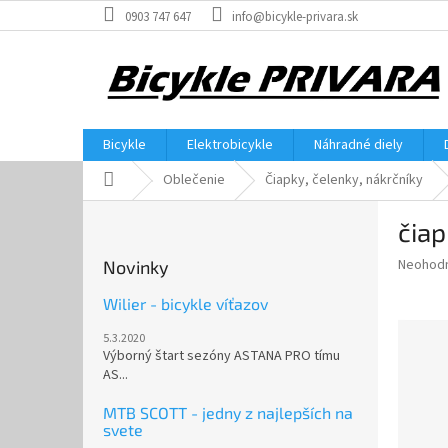
Prejsť
0903 747 647
info@bicykle-privara.sk
na
obsah
Bicykle
Elektrobicykle
Náhradné diely
Domov
Oblečenie
Čiapky, čelenky, nákrčníky
B
čia
o
č
Priemer
Neohod
Novinky
n
hodnote
ý
produkt
Wilier - bicykle víťazov
p
je
5.3.2020
0,0
a
Výborný štart sezóny ASTANA PRO tímu
z
n
AS...
5
e
hviezdič
l
MTB SCOTT - jedny z najlepších na
svete