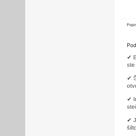
Popi
Pod
✔ E
ste
✔ Š
otv
✔ I
ste
✔ J
šil