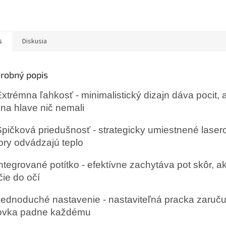
s
Diskusia
robný popis
xtrémna ľahkosť - minimalistický dizajn dáva pocit, 
 na hlave nič nemali
pičková priedušnosť - strategicky umiestnené lase
ory odvádzajú teplo
ntegrované potítko - efektívne zachytáva pot skôr, a
čie do očí
ednoduché nastavenie - nastaviteľná pracka zaruču
tovka padne každému