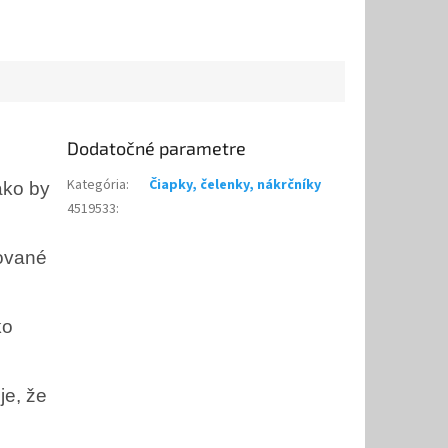
Dodatočné parametre
Kategória
:
Čiapky, čelenky, nákrčníky
ako by
4519533
:
rované
ko
je, že