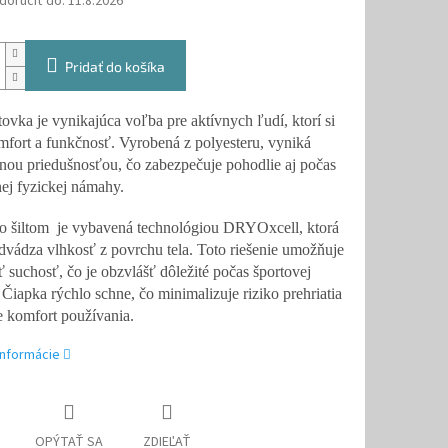
oručiť do:
11.8.2026
Pridať do košíka
tovka je vynikajúca voľba pre aktívnych ľudí, ktorí si
mfort a funkčnosť. Vyrobená z polyesteru, vyniká
ou priedušnosťou, čo zabezpečuje pohodlie aj počas
nej fyzickej námahy.
o šiltom je vybavená technológiou DRYOxcell, ktorá
dvádza vlhkosť z povrchu tela. Toto riešenie umožňuje
ť suchosť, čo je obzvlášť dôležité počas športovej
 Čiapka rýchlo schne, čo minimalizuje riziko prehriatia
e komfort používania.
informácie
OPÝTAŤ SA
ZDIEĽAŤ