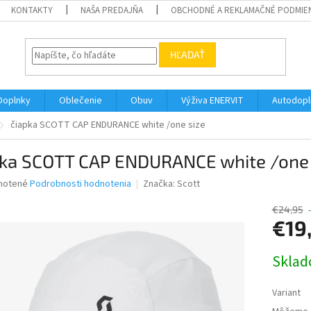
KONTAKTY
NAŠA PREDAJŇA
OBCHODNÉ A REKLAMAČNÉ PODMIE
HĽADAŤ
Doplnky
Oblečenie
Obuv
Výživa ENERVIT
Autodopl
čiapka SCOTT CAP ENDURANCE white /one size
pka SCOTT CAP ENDURANCE white /one 
né
notené
Podrobnosti hodnotenia
Značka:
Scott
nie
u
€24,95
€19
Jednotk
Skla
cena:
iek.
Variant