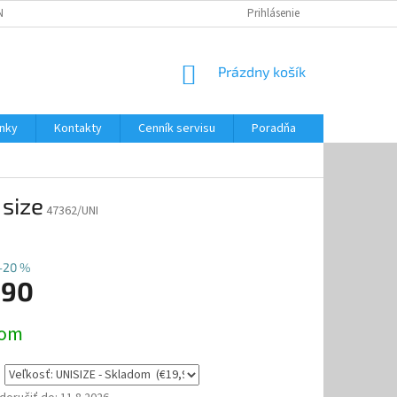
NKY
CENNÍK SERVISU
PONÚKANÉ SLUŽBY
Prihlásenie
NÁKUPNÝ
Prázdny košík
KOŠÍK
nky
Kontakty
Cenník servisu
Poradňa
size
47362/UNI
–20 %
,90
ová
dom