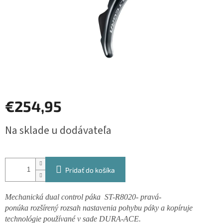
€254,95
Jednotková
Na sklade u dodávateľa
cena:
Pridať do košíka
Mechanická dual control páka ST-R8020- pravá-
ponúka rozšírený rozsah nastavenia pohybu páky a kopíruje
technológie používané v sade DURA-ACE.