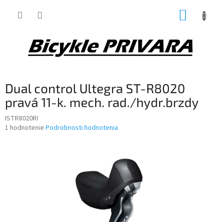
Prejsť
NÁKUP
na
obsah
KOŠÍK
Dual control Ultegra ST-R8020
pravá 11-k. mech. rad./hydr.brzdy
ISTR8020RI
Priemerné
1 hodnotenie
Podrobnosti hodnotenia
hodnotenie
produktu
je
5,0
z
5
hviezdičiek.