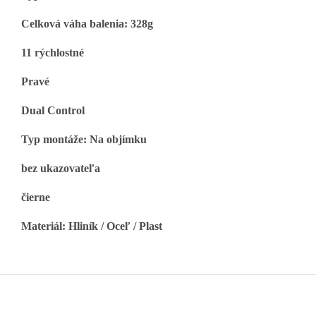
Celková váha balenia: 328g
11 rýchlostné
Pravé
Dual Control
Typ montáže: Na objímku
bez ukazovateľa
čierne
Materiál: Hliník / Oceľ / Plast
Z
á
p