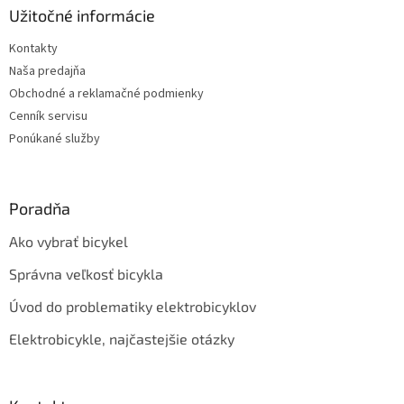
ä
Užitočné informácie
t
Kontakty
i
Naša predajňa
e
Obchodné a reklamačné podmienky
Cenník servisu
Ponúkané služby
Poradňa
Ako vybrať bicykel
Správna veľkosť bicykla
Úvod do problematiky elektrobicyklov
Elektrobicykle, najčastejšie otázky