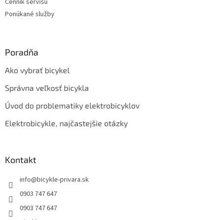
Cenník servisu
Ponúkané služby
Poradňa
Ako vybrať bicykel
Správna veľkosť bicykla
Úvod do problematiky elektrobicyklov
Elektrobicykle, najčastejšie otázky
Kontakt
info
@
bicykle-privara.sk
0903 747 647
0903 747 647