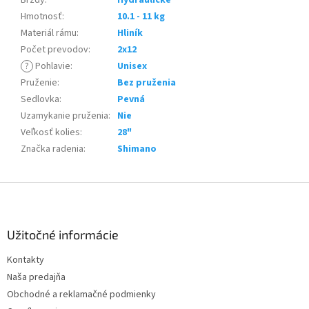
Brzdy
:
Hydraulické
Hmotnosť
:
10.1 - 11 kg
Materiál rámu
:
Hliník
Počet prevodov
:
2x12
?
Pohlavie
:
Unisex
Pruženie
:
Bez pruženia
Sedlovka
:
Pevná
Uzamykanie pruženia
:
Nie
Veľkosť kolies
:
28"
Značka radenia
:
Shimano
Z
á
p
ä
Užitočné informácie
t
Kontakty
i
Naša predajňa
e
Obchodné a reklamačné podmienky