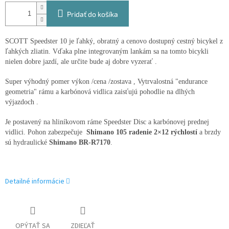
Pridať do košíka
SCOTT Speedster 10 je ľahký, obratný a cenovo dostupný cestný bicykel z
ľahkých zliatin. Vďaka plne integrovaným lankám sa na tomto bicykli
nielen dobre jazdí, ale určite bude aj dobre vyzerať .
Super výhodný pomer výkon /cena /zostava , Vytrvalostná "endurance
geometria" rámu a karbónová vidlica zaisťujú pohodlie na dlhých
výjazdoch .
Je postavený na hliníkovom ráme Speedster Disc a karbónovej prednej
vidlici. Pohon zabezpečuje
Shimano 105 radenie 2×12 rýchlostí
a brzdy
sú hydraulické
Shimano BR-R7170
.
Detailné informácie
OPÝTAŤ SA
ZDIEĽAŤ