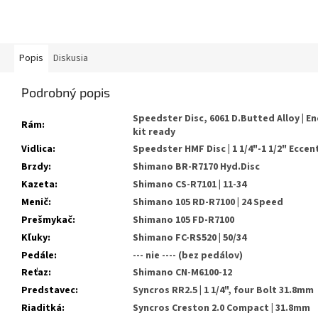
Popis
Diskusia
Podrobný popis
Speedster Disc, 6061 D.Butted Alloy | E
Rám
:
kit ready
Vidlica
:
Speedster HMF Disc | 1 1/4"-1 1/2" Ecce
Brzdy
:
Shimano BR-R7170 Hyd.Disc
Kazeta
:
Shimano CS-R7101 | 11-34
Menič
:
Shimano 105 RD-R7100 | 24 Speed
Prešmykač
:
Shimano 105 FD-R7100
Kľuky
:
Shimano FC-RS520 | 50/34
Pedále:
--- nie ---- (bez pedálov)
Reťaz
:
Shimano CN-M6100-12
Predstavec
:
Syncros RR2.5 | 1 1/4", four Bolt 31.8mm
Riaditká
:
Syncros Creston 2.0 Compact | 31.8mm