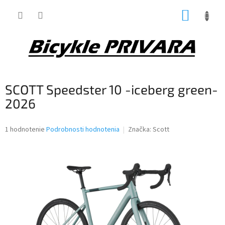
Prejsť
NÁKUP
na
obsah
KOŠÍK
SCOTT Speedster 10 -iceberg green-
2026
Priemerné
1 hodnotenie
Podrobnosti hodnotenia
Značka:
Scott
hodnotenie
produktu
je
5,0
z
5
hviezdičiek.