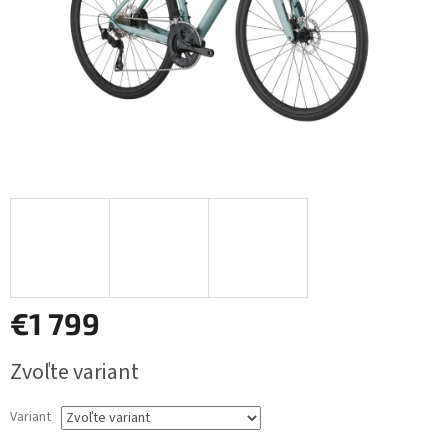
€1 799
Jednotková
Zvoľte variant
cena:
Variant