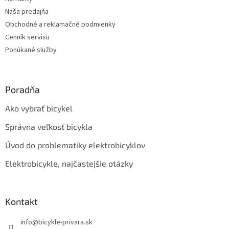
i
Naša predajňa
e
Obchodné a reklamačné podmienky
Cenník servisu
Ponúkané služby
Poradňa
Ako vybrať bicykel
Správna veľkosť bicykla
Úvod do problematiky elektrobicyklov
Elektrobicykle, najčastejšie otázky
Kontakt
info
@
bicykle-privara.sk