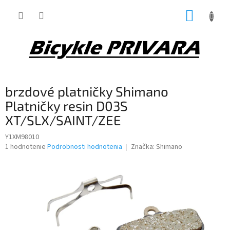
Prejsť
NÁKUP
na
obsah
KOŠÍK
brzdové platničky Shimano
Platničky resin D03S
XT/SLX/SAINT/ZEE
Y1XM98010
Priemerné
1 hodnotenie
Podrobnosti hodnotenia
Značka:
Shimano
hodnotenie
produktu
je
5,0
z
5
hviezdičiek.