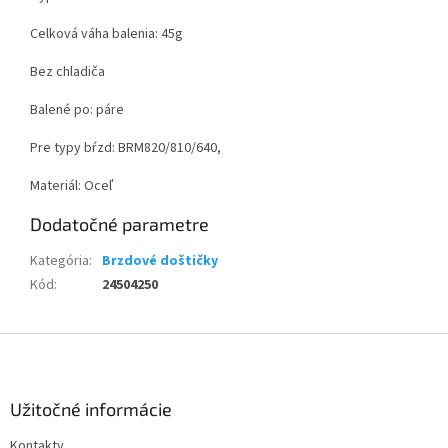
Celková váha balenia: 45g
Bez chladiča
Balené po: páre
Pre typy bŕzd: BRM820/810/640,
Materiál: Oceľ
Dodatočné parametre
Kategória
:
Brzdové doštičky
Kód
:
24504250
Z
á
p
ä
Užitočné informácie
t
Kontakty