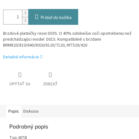
Pridať do košíka
Brzdové platničky resin D03S. O 40% odolnešie voči opotrebeniu než
predchádzajúci model D01S. Kompatibilné s brzdami
BRM820/810/640/8020/8120/7120, MT520/420
Detailné informácie
OPÝTAŤ SA
ZDIEĽAŤ
Popis
Diskusia
Podrobný popis
Typ: MTB