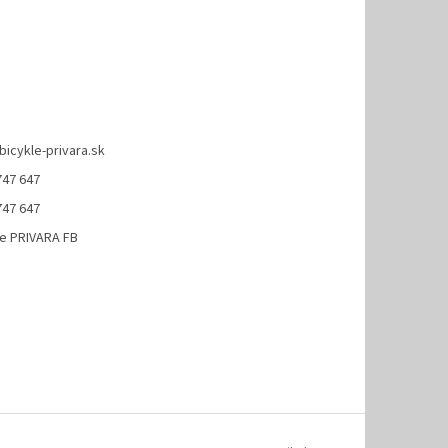
bicykle-privara.sk
747 647
747 647
le PRIVARA FB