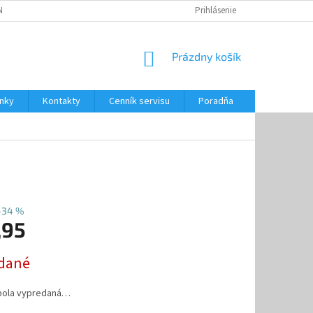
NKY
CENNÍK SERVISU
PONÚKANÉ SLUŽBY
Prihlásenie
NÁKUPNÝ
Prázdny košík
KOŠÍK
nky
Kontakty
Cenník servisu
Poradňa
–34 %
,95
ová
dané
bola vypredaná…