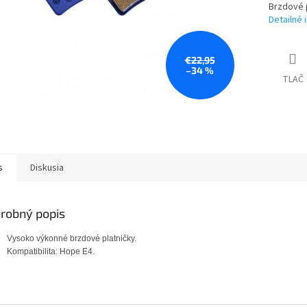
Brzdové p
Detailné 
€22,95
–34 %
TLAČ
s
Diskusia
robný popis
Vysoko výkonné brzdové platničky.
Kompatibilita: Hope E4.