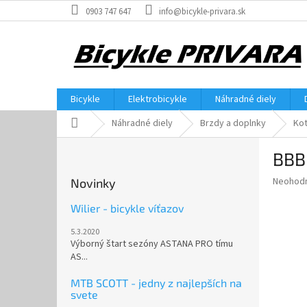
Prejsť
0903 747 647
info@bicykle-privara.sk
na
obsah
Bicykle
Elektrobicykle
Náhradné diely
Domov
Náhradné diely
Brzdy a doplnky
Ko
B
BBB
o
č
Priemer
Neohod
Novinky
n
hodnote
ý
produkt
Wilier - bicykle víťazov
p
je
5.3.2020
0,0
a
Výborný štart sezóny ASTANA PRO tímu
z
n
AS...
5
e
hviezdič
l
MTB SCOTT - jedny z najlepších na
svete