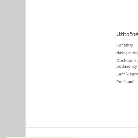
Z
á
p
ä
t
Užitočné
i
e
Kontakty
Naša preda
Obchodné a
podmienky
Cenník serv
Ponúkané s