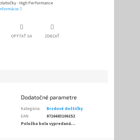
latničky - High Performance
informácie
OPÝTAŤ SA
ZDIEĽAŤ
Dodatočné parametre
Kategória
:
Brzdové doštičky
EAN
:
8716683106152
Položka bola vypredaná…