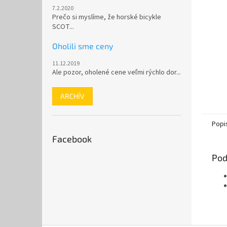
7.2.2020
Prečo si myslíme, že horské bicykle
SCOT...
Oholili sme ceny
11.12.2019
Ale pozor, oholené cene veľmi rýchlo dor...
ARCHÍV
Popi
Facebook
Pod