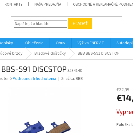
KONTAKTY
NAŠA PREDAJŇA
OBCHODNÉ A REKLAMAČNÉ PODMIE
HĽADAŤ
Doplnky
Oblečenie
Obuv
Výživa ENERVIT
Autodopl
túčové brzdy
Brzdové doštičky
BBB BBS-591 DISCSTOP
 BBS-591 DISCSTOP
3534148
né
notené
Podrobnosti hodnotenia
Značka:
BBB
nie
u
€22,95
€14
Jednotk
Vypre
cena:
iek.
Položka 