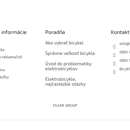
 informácie
Poradňa
Kontakt
Ako vybrať bicykel
info
@
jňa
0903 
Správna veľkosť bicykla
 reklamačné
0903 
Úvod do problematiky
elektrobicyklov
Bicyk
isu
lužby
Elektrobicykle,
najčastejšie otázky
TAZAR GROUP