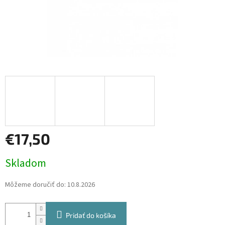
€17,50
Jednotková
Skladom
cena:
Môžeme doručiť do:
10.8.2026
Pridať do košíka