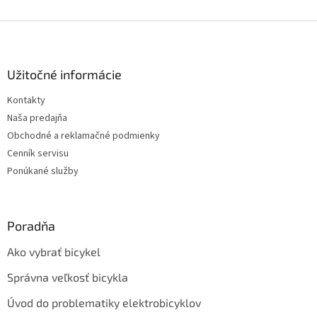
Z
á
p
ä
Užitočné informácie
t
Kontakty
i
Naša predajňa
e
Obchodné a reklamačné podmienky
Cenník servisu
Ponúkané služby
Poradňa
Ako vybrať bicykel
Správna veľkosť bicykla
Úvod do problematiky elektrobicyklov