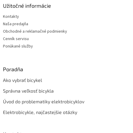
ä
Užitočné informácie
t
Kontakty
i
Naša predajňa
e
Obchodné a reklamačné podmienky
Cenník servisu
Ponúkané služby
Poradňa
Ako vybrať bicykel
Správna veľkosť bicykla
Úvod do problematiky elektrobicyklov
Elektrobicykle, najčastejšie otázky