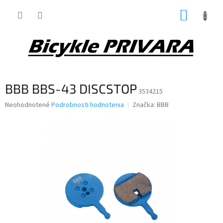
Prejsť
NÁKUP
na
obsah
KOŠÍK
BBB BBS-43 DISCSTOP
3534215
Priemerné
Neohodnotené
Podrobnosti hodnotenia
Značka:
BBB
hodnotenie
produktu
je
0,0
z
5
hviezdičiek.