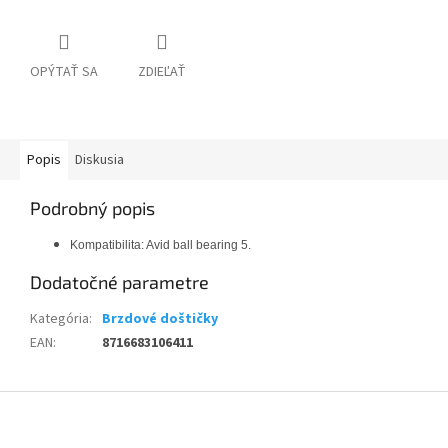
OPÝTAŤ SA
ZDIEĽAŤ
Popis
Diskusia
Podrobný popis
Kompatibilita: Avid ball bearing 5.
Dodatočné parametre
Kategória
:
Brzdové doštičky
EAN
:
8716683106411
Z
á
p