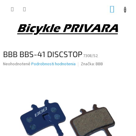
Prejsť
NÁKUP
na
obsah
KOŠÍK
BBB BBS-41 DISCSTOP
7308/S2
Priemerné
Neohodnotené
Podrobnosti hodnotenia
Značka:
BBB
hodnotenie
produktu
je
0,0
z
5
hviezdičiek.