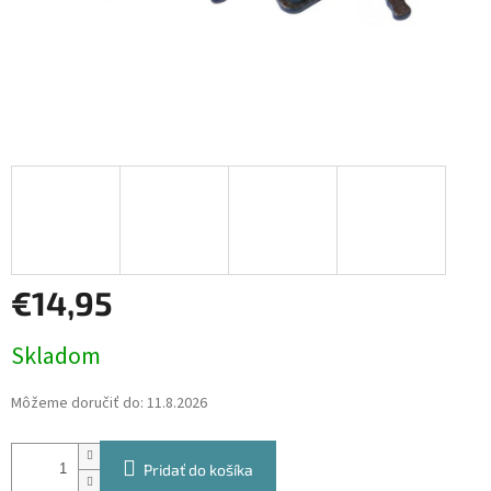
€14,95
Jednotková
Skladom
cena:
Môžeme doručiť do:
11.8.2026
Pridať do košíka