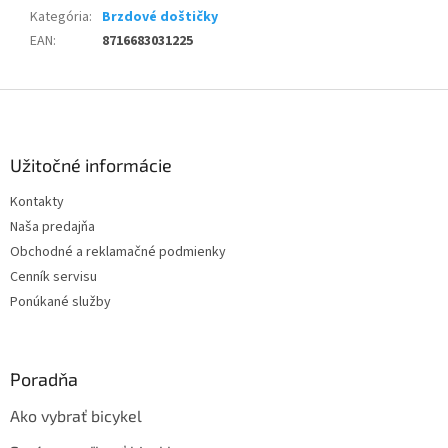
Kategória
:
Brzdové doštičky
EAN
:
8716683031225
Z
á
p
ä
Užitočné informácie
t
Kontakty
i
Naša predajňa
e
Obchodné a reklamačné podmienky
Cenník servisu
Ponúkané služby
Poradňa
Ako vybrať bicykel