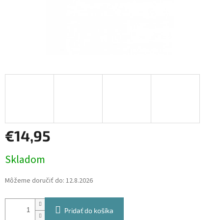
€14,95
Jednotková
Skladom
cena:
Môžeme doručiť do:
12.8.2026
Pridať do košíka