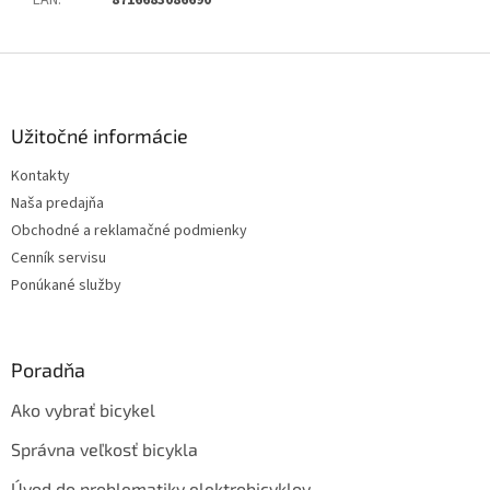
EAN
:
8716683086690
Z
á
p
ä
Užitočné informácie
t
Kontakty
i
Naša predajňa
e
Obchodné a reklamačné podmienky
Cenník servisu
Ponúkané služby
Poradňa
Ako vybrať bicykel
Správna veľkosť bicykla
Úvod do problematiky elektrobicyklov