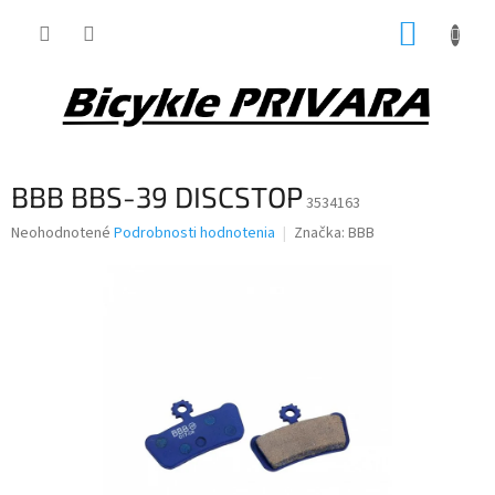
Prejsť
NÁKUP
na
obsah
KOŠÍK
BBB BBS-39 DISCSTOP
3534163
Priemerné
Neohodnotené
Podrobnosti hodnotenia
Značka:
BBB
hodnotenie
produktu
je
0,0
z
5
hviezdičiek.