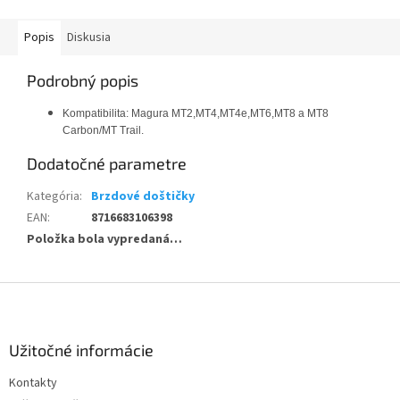
Popis
Diskusia
Podrobný popis
Kompatibilita: Magura MT2,MT4,MT4e,MT6,MT8 a MT8
Carbon/MT Trail.
Dodatočné parametre
Kategória
:
Brzdové doštičky
EAN
:
8716683106398
Položka bola vypredaná…
Z
á
p
ä
Užitočné informácie
t
Kontakty
i