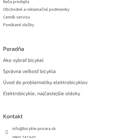
Naša predajňa
e
Obchodné a reklamačné podmienky
Cenník servisu
Ponúkané služby
Poradňa
Ako vybrať bicykel
Správna veľkosť bicykla
Úvod do problematiky elektrobicyklov
Elektrobicykle, najčastejšie otázky
Kontakt
info
@
bicykle-privara.sk
0903 747 647