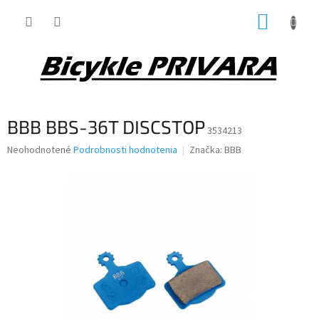
Prejsť
NÁKUP
na
obsah
KOŠÍK
BBB BBS-36T DISCSTOP
3534213
Priemerné
Neohodnotené
Podrobnosti hodnotenia
Značka:
BBB
hodnotenie
produktu
je
0,0
z
5
hviezdičiek.