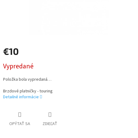
€10
Jednotková
Vypredané
cena:
Položka bola vypredaná…
Brzdové platničky - touring
Detailné informácie
OPÝTAŤ SA
ZDIEĽAŤ