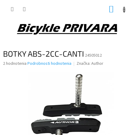
Prejsť
NÁKUP
na
obsah
KOŠÍK
BOTKY ABS-2CC-CANTI
24505012
Priemerné
2 hodnotenia
Podrobnosti hodnotenia
Značka:
Author
hodnotenie
produktu
je
4,5
z
5
hviezdičiek.