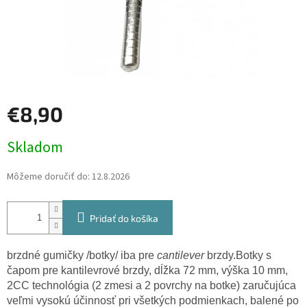
€8,90
Jednotková
Skladom
cena:
Môžeme doručiť do:
12.8.2026
Pridať do košíka
brzdné gumičky /botky/ iba pre
cantilever
brzdy.
Botky s
čapom pre kantilevrové brzdy, dĺžka 72 mm, výška 10 mm,
2CC technológia (2 zmesi a 2 povrchy na botke) zaručujúca
veľmi vysokú účinnosť pri všetkých podmienkach, balené po