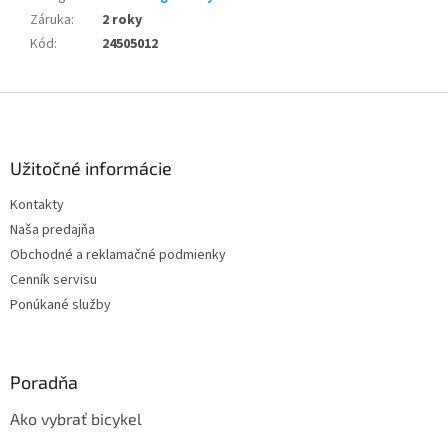
Záruka
:
2 roky
Kód
:
24505012
Z
á
p
ä
Užitočné informácie
t
Kontakty
i
Naša predajňa
e
Obchodné a reklamačné podmienky
Cenník servisu
Ponúkané služby
Poradňa
Ako vybrať bicykel