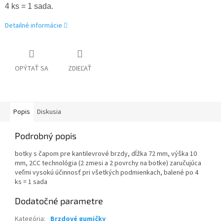
4 ks = 1 sada
.
Detailné informácie
OPÝTAŤ SA
ZDIEĽAŤ
Popis
Diskusia
Podrobný popis
botky s čapom pre kantilevrové brzdy, dĺžka 72 mm, výška 10
mm, 2CC technológia (2 zmesi a 2 povrchy na botke) zaručujúca
veľmi vysokú účinnosť pri všetkých podmienkach, balené po 4
ks = 1 sada
Dodatočné parametre
Kategória
:
Brzdové gumičky