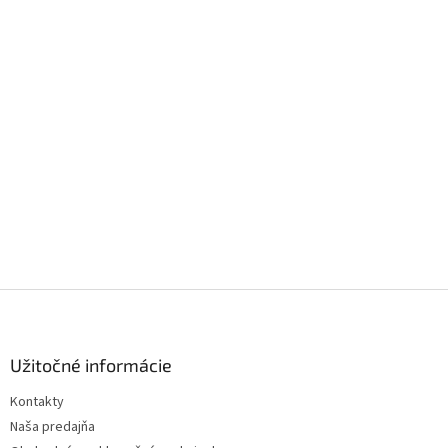
Z
á
p
ä
Užitočné informácie
t
Kontakty
i
Naša predajňa
e