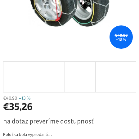
€40,90
–13 %
€40,90
–13 %
€35,26
Jednotková
na dotaz preveríme dostupnosť
cena:
Položka bola vypredaná…