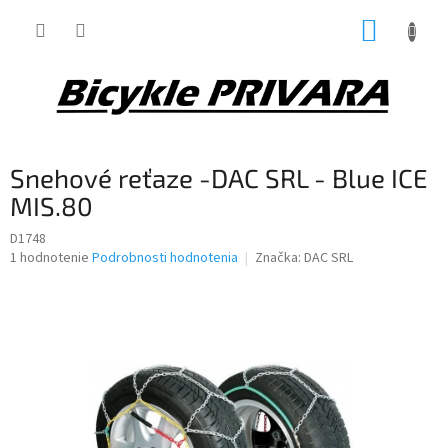
Prejsť
NÁKUP
na
obsah
KOŠÍK
Snehové reťaze -DAC SRL - Blue ICE
MIS.80
D1748
Priemerné
1 hodnotenie
Podrobnosti hodnotenia
Značka:
DAC SRL
hodnotenie
produktu
je
5,0
z
5
hviezdičiek.