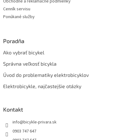
Obchodné a reklamačné podmienky
Cenník servisu
Ponúkané služby
Poradňa
Ako vybrať bicykel
Správna veľkosť bicykla
Úvod do problematiky elektrobicyklov
Elektrobicykle, najčastejšie otázky
Kontakt
info
@
bicykle-privara.sk
0903 747 647