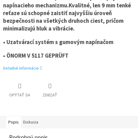
napínacieho mechanizmu.Kvalitné, len 9 mm tenké
reťaze sú schopné zaistiť najvyššiu úroveň
bezpečnosti na všetkých druhoch ciest, pričom
minimalizujú hluk a vibrácie.
• Uzatvárací systém s gumovým napínačom
•
ÖNORM V 5117 GEPRÜFT
Detailné informácie
OPÝTAŤ SA
ZDIEĽAŤ
Popis
Diskusia
Podrobný popis