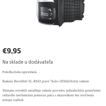
€9,95
Jednotková
Na sklade u dodávateľa
cena:
Položka bola vypredaná…
Radenie RevoShift SL-RS43 pravé 7kolo+2050mOtočné radenie
Shimano revoshift umožňuje radenie prevodov jednoduchým pootočením
radiaceho mechanizmu pomocou palca s ukazovákom bez uvoľnenia
úchopu riadítok.