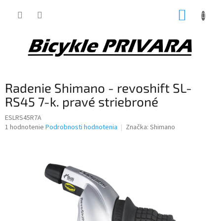
Prejsť
NÁKUP
na
obsah
KOŠÍK
Radenie Shimano - revoshift SL-
RS45 7-k. pravé striebroné
ESLRS45R7A
Priemerné
1 hodnotenie
Podrobnosti hodnotenia
Značka:
Shimano
hodnotenie
produktu
je
5,0
z
5
hviezdičiek.