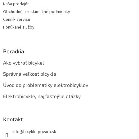
Naša predajňa
e
Obchodné a reklamačné podmienky
Cenník servisu
Ponúkané služby
Poradňa
Ako vybrať bicykel
Správna veľkosť bicykla
Úvod do problematiky elektrobicyklov
Elektrobicykle, najčastejšie otázky
Kontakt
info
@
bicykle-privara.sk