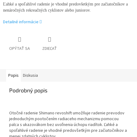
Ľahké a spoľahlivé radenie je vhodné predovšetkým pre začiatočníkov a
nenáročných rekreačných cyklistov alebo juniorov.
Detailné informácie
OPÝTAŤ SA
ZDIEĽAŤ
Popis
Diskusia
Podrobný popis
Otočné radenie Shimano revoshift umožňuje radenie prevodov
jednoduchým pootočením radiaceho mechanizmu pomocou
palca s ukazovákom bez uvoľnenia úchopu riadítok. Ľahké a
spoľahlivé radenie je vhodné predovšetkým pre začiatočníkov a
menej zdatných cyklistov.