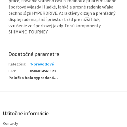
práce, trávenie voľného času s rodinou a priateľmi alebo
športové výjazdy. Hladké, ľahké a presné radenie vďaka
technológii HYPERDRIVE. Atraktívny dizajn a prehľadný
displej radenia, širší priestor brźd pre nižší hluk,
vzrušenie zo športovej jazdy. To sú komponenty
SHIMANO TOURNEY
Dodatočné parametre
Kategória
:
7-prevodové
EAN
:
8586014561123
Položka bola vypredaná…
Z
á
p
ä
Užitočné informácie
t
Kontakty
i