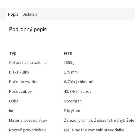
Popis
Diskusia
Podrobný popis
Typ
MTB
Celková váha balenia
1055g
Dĺžka kľuky
175 mm
Počet prevodov
6/7/8 rýchlostné
Počet zubov
42/34/24 zubov
Oska
Štvorhran
Iné
S krytom
Materiál prevodníkov
Železo (vrchný), Železo (stredný), Žel
Rozteč prevodníkov
Nie je možné vymeniť prevodníky