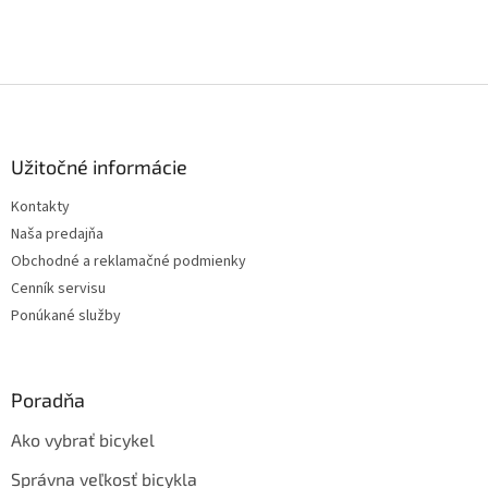
Z
á
p
ä
Užitočné informácie
t
Kontakty
i
Naša predajňa
e
Obchodné a reklamačné podmienky
Cenník servisu
Ponúkané služby
Poradňa
Ako vybrať bicykel
Správna veľkosť bicykla