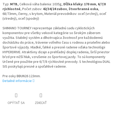
Typ:
MTB,
Celková váha balenia: 1035g,
Dĺžka kľuky: 170 mm
,
6/7/8
rýchlostné
, Počet zubov:
42/34/24 zubov
,
štvorhranná oska
,
68/73mm, čierny, s krytom, Materiál prevodníkov: oceľ (vrchný), oceľ
(stredný), oceľ (spodný)
SHIMANO TOURNEY reprezentuje základnú sadu cyklistických
komponentov pre všetky vekové kategórie so širokým záberom
využitia. Stabilný systém a dlhotrvajúca životnosť pre každodennú
dochádzku do práce, trávenie voľného času s rodinou a priateľmi alebo
športové výjazdy. Hladké, ľahké a presné radenie vďaka technológii
HYPERDRIVE. Atraktívny dizajn a prehľadný displej radenia, širší priestor
bŕzd pre nižší hluk, vzrušenie zo športovej jazdy. To sú komponenty
Určené pre použitie pre 6/7/8 rýchlostné prevody. S technológiou DUAL
SIS poskytujú presné a spoľahlivé radenie.
Pre osky BBUN26 123mm.
Detailné informácie
OPÝTAŤ SA
ZDIEĽAŤ