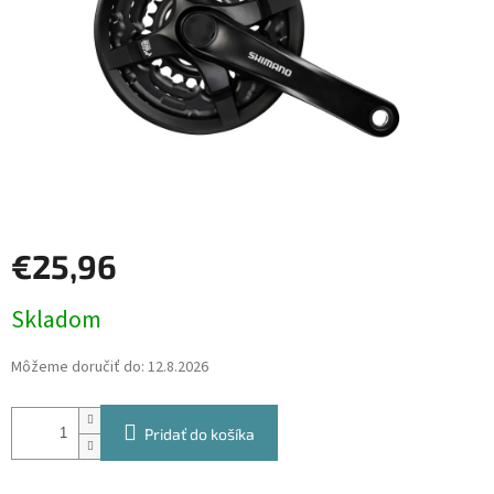
€25,96
Jednotková
Skladom
cena:
Môžeme doručiť do:
12.8.2026
Pridať do košíka