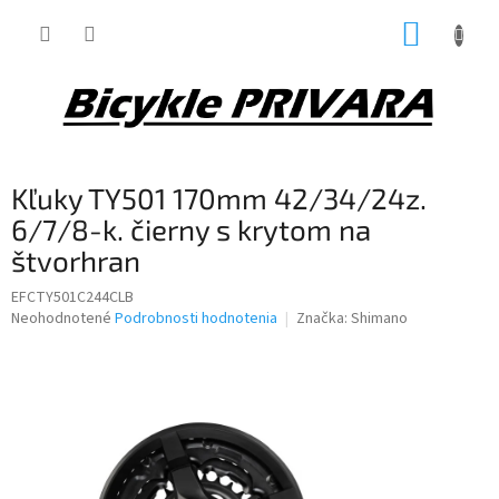
Prejsť
NÁKUP
na
obsah
KOŠÍK
Kľuky TY501 170mm 42/34/24z.
6/7/8-k. čierny s krytom na
štvorhran
EFCTY501C244CLB
Priemerné
Neohodnotené
Podrobnosti hodnotenia
Značka:
Shimano
hodnotenie
produktu
je
0,0
z
5
hviezdičiek.