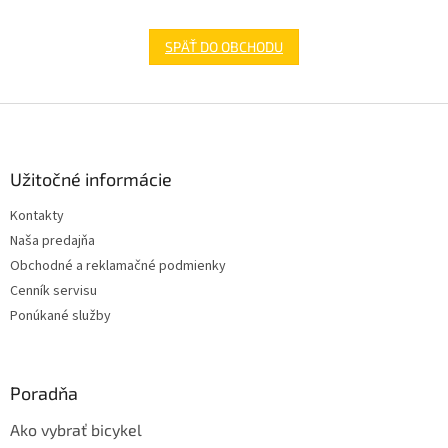
SPÄŤ DO OBCHODU
Z
á
p
ä
Užitočné informácie
t
Kontakty
i
Naša predajňa
e
Obchodné a reklamačné podmienky
Cenník servisu
Ponúkané služby
Poradňa
Ako vybrať bicykel