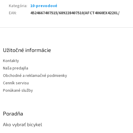
Kategória
:
10-prevodové
EAN
:
4524667407515/689228407510/AFCT4060EX422XL/
Z
á
p
ä
Užitočné informácie
t
Kontakty
i
Naša predajňa
e
Obchodné a reklamačné podmienky
Cenník servisu
Ponúkané služby
Poradňa
Ako vybrať bicykel