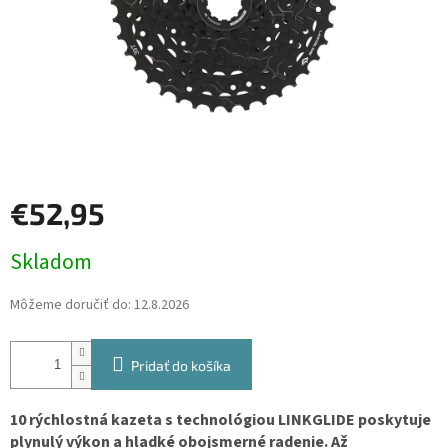
€52,95
Jednotková
Skladom
cena:
Môžeme doručiť do:
12.8.2026
Pridať do košíka
10 rýchlostná kazeta s technológiou LINKGLIDE poskytuje
plynulý výkon a hladké obojsmerné radenie. Až