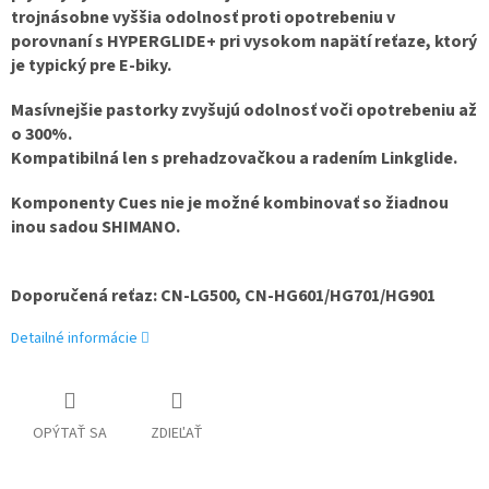
trojnásobne vyššia odolnosť proti opotrebeniu v
porovnaní s HYPERGLIDE+ pri vysokom napätí reťaze, ktorý
je typický pre E-biky.
Masívnejšie pastorky zvyšujú odolnosť voči opotrebeniu až
o 300%.
Kompatibilná len s prehadzovačkou a radením Linkglide.
Komponenty Cues nie je možné kombinovať so žiadnou
inou sadou SHIMANO.
Doporučená reťaz: CN-LG500, CN-HG601/HG701/HG901
Detailné informácie
OPÝTAŤ SA
ZDIEĽAŤ